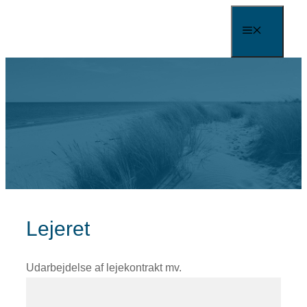
Skip
MENU
to
content
Lejeret
Udarbejdelse af lejekontrakt mv.